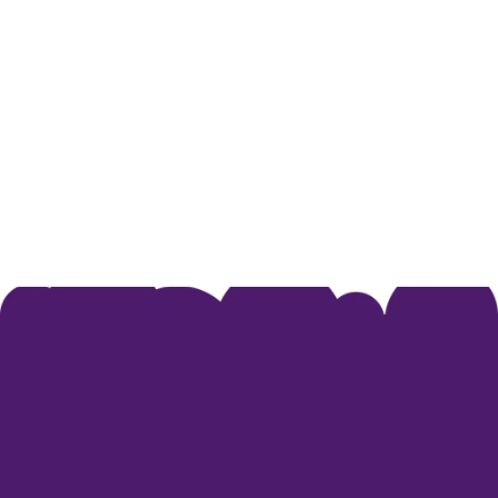
• klar vereinbarte Bring- und Abholzeiten
• regelmäßiger Austausch mit den Eltern zur 
Entwicklung ihres Kindes
• die Freude, gemeinsam einen Ort der 
Begegnung und des Lernens zu gestalten.