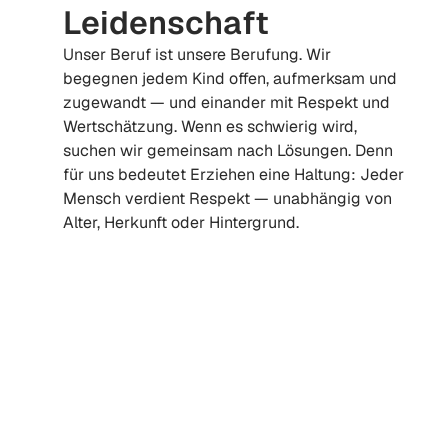
Leidenschaft
Unser Beruf ist unsere Berufung. Wir 
Ki
begegnen jedem Kind offen, aufmerksam und 
s
zugewandt — und einander mit Respekt und 
B
Wertschätzung. Wenn es schwierig wird, 
i
suchen wir gemeinsam nach Lösungen. Denn 
wa
für uns bedeutet Erziehen eine Haltung: Jeder 
un
Mensch verdient Respekt — unabhängig von 
ni
Alter, Herkunft oder Hintergrund.
v