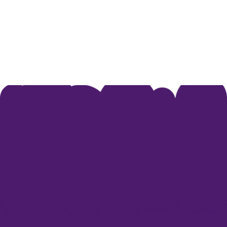
Nezabudka Kinderbetreuung gGmbH
Voltastraße 75
60486 Frankfurt