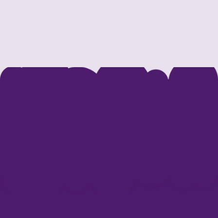
Freude bereitet. Mit großer Begeisterung sammelten sie reife Erdbeeren,
betrachteten die Pflanzen und probierten die Früchte direkt vom Feld.
Mehr lesen
Nezabudka Kinderbetreuung gGmbH
Voltastraße 75
60486 Frankfurt
Kindergarten