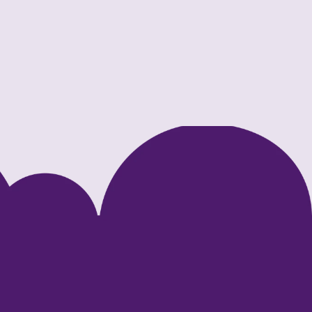
such der Schülerinnen und 
hüler der Puschkin-Schule und 
ojekt zum Thema Demokratie
Rahmen eines gemeinsamen Projekts besuchten
 in Nezabudka Nordend Schülerinnen und Schüler
 Puschkin-Schule und führten mit den Kindern eine
eressante Einheit zum Thema Demokratie durch.
r lesen
riere
Standorte
a Leitung (m/w/d)
Bockenheim