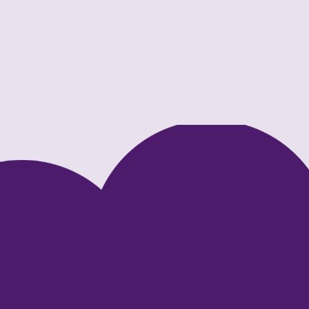
Ausflug zum Erdbeerfeld 🍓
Be
Sc
Der Ausflug zum Erdbeerfeld hat den Kindern aus
e in
Nezabudka Nordend viel Freude bereitet. Mit großer
Pr
Begeisterung sammelten sie reife Erdbeeren,
Im 
betrachteten die Pflanzen und probierten die Früchte
uns
direkt vom Feld.
der
int
Mehr lesen
Meh
Kindergarten
Aktuelles
Kar
Über uns
Blog
Kit