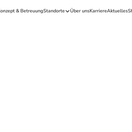
onzept & Betreuung
Standorte
Über uns
Karriere
Aktuelles
S