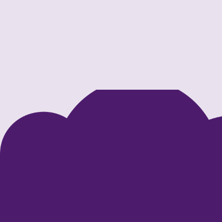
Ausflug ins Geldmuseum
Unsere Kinder besuchten das Geldmuseum und
begaben sich auf eine spannende Entdeckungsreis
die Welt des Geldes.
Mehr lesen